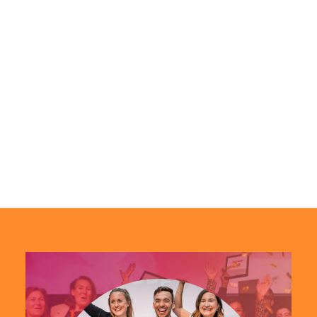
"Great things never
came from comfort
zones"
AKTUELLA
KOMMANDE
TÄVLINGAR
EVENT