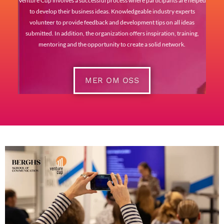
Venture Cup involves a successful process where participants are helped
to develop their business ideas. Knowledgeable industry experts
volunteer to provide feedback and development tips on all ideas
submitted. In addition, the organization offers inspiration, training,
mentoring and the opportunity to create a solid network.
MER OM OSS