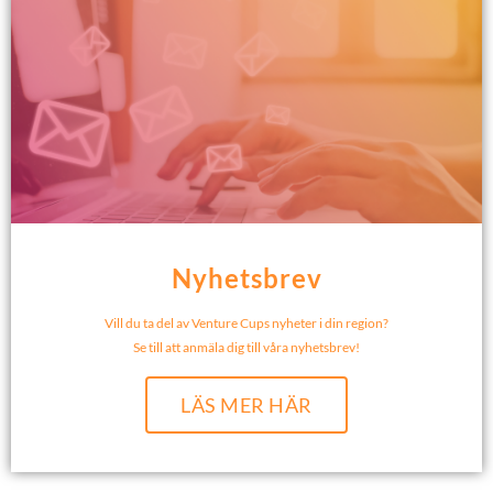
Nyhetsbrev
Vill du ta del av Venture Cups nyheter i din region?
Se till att anmäla dig till våra nyhetsbrev!
LÄS MER HÄR